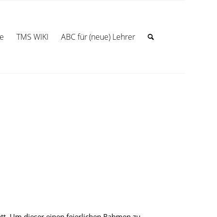
te
TMS WIKI
ABC für (neue) Lehrer
tatt. Um dieser einen feierlichen Rahmen zu