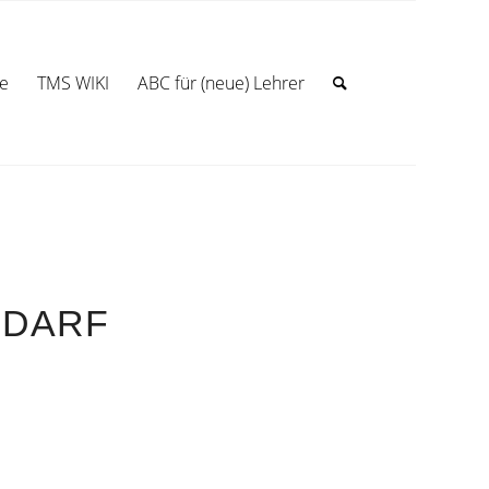
te
TMS WIKI
ABC für (neue) Lehrer
EDARF